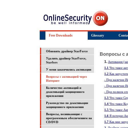
Free Downloads
Glossary
Conta
Обновить драйвер StarForce
Вопросы c а
Удалить драйвер StarForce,
1.
Активация (за
Starfors
1.1
Что такое ак
У меня закончились активации
1.2
Как запустит
Вопросы c активацией через
-
При наличии И
Интернет
-
При наличии И
Количество активаций и
деактиваций защищенного
-
При полном отс
приложения
1.3
Что такое С
Руководство по деактивации
1.4
Что такое Ко
защищенного приложения
1.5
Что такое А
Вопросы, возникающие с
1.6
Я потерял Ак
программным обеспечением на
1.7
Как мне запу
CD/DVD
2.
Драйвер защи