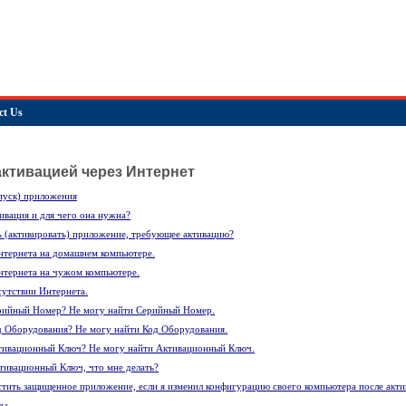
ct Us
ктивацией через Интернет
пуск) приложения
тивация и для чего она нужна?
ь (активировать) приложение, требующее активацию?
нтернета на домашнем компьютере.
нтернета на чужом компьютере.
утствии Интернета.
ерийный Номер? Не могу найти Серийный Номер.
д Оборудования? Не могу найти Код Оборудования.
ктивационный Ключ? Не могу найти Активационный Ключ.
тивационный Ключ, что мне делать?
стить защищенное приложение, если я изменил конфигурацию своего компьютера после акт
ты