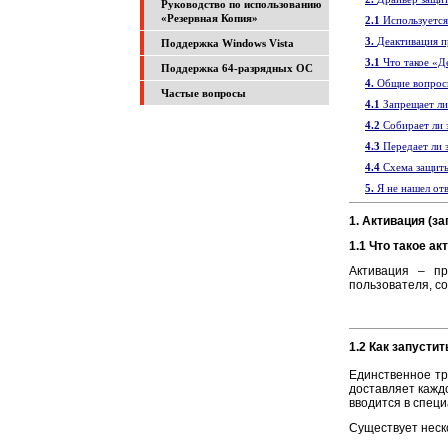
Руководство по использованию
«Резервная Копия»
2.1
Используется
3.
Деактивация 
Поддержка Windows Vista
3.1
Что такое «Д
Поддержка 64-разрядных ОС
4.
Общие вопро
Частые вопросы
4.1
Запрещает ли
4.2
Собирает ли 
4.3
Передает ли 
4.4
Схема защиты
5.
Я не нашел от
1.
Активация (за
1.1 Что такое ак
Активация – пр
пользователя, с
1.2 Как запусти
Единственное тр
доставляет кажд
вводится в спец
Существует неск