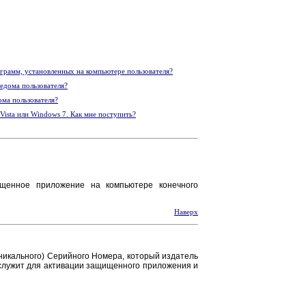
грамм, установленных на компьютере пользователя?
едома пользователя?
ома пользователя?
Vista или Windows 7. Как мне поступить?
ищенное приложение на компьютере конечного
Наверх
никального) Серийного Номера, который издатель
 служит для активации защищенного приложения и