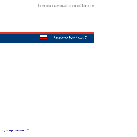
Вопросы c активацией через Интернет
Starforce Windows 7
ивации приложения?