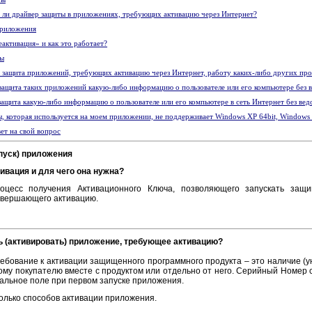
 ли драйвер защиты в приложениях, требующих активацию через Интернет?
приложения
еактивация» и как это работает?
сы
 защита приложений, требующих активацию через Интернет, работу каких-либо других про
защита таких приложений какую-либо информацию о пользователе или его компьютере без в
защита какую-либо информацию о пользователе или его компьютере в сеть Интернет без вед
, которая используется на моем приложении, не поддерживает Windows XP 64bit, Windows 
вет на свой вопрос
пуск) приложения
тивация и для чего она нужна?
оцесс получения Активационного Ключа, позволяющего запускать защ
овершающего активацию.
ть (активировать) приложение, требующее активацию?
ебование к активации защищенного программного продукта – это наличие (у
ому покупателю вместе с продуктом или отдельно от него. Серийный Номер
иальное поле при первом запуске приложения.
олько способов активации приложения.