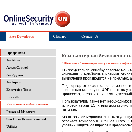
Free Downloads
Glossary
Contact Us
Программы
Компьютерная безопасность
Antivirus
"Облачные" мониторы могут заменить офис
Access Control
LG представила линейку сетевых монито
компании. 23-дюймовые новинки относят
AntiSpyware
вычисления производятся не локально, а
Anti-spam
Так, сервер отвечает за решение почти
клиентскую машину по UDP-протоколу с 
Encryption Tools
процессор, оперативная память, жесткий 
Firewalls
Пользователям также нет необходимост
Компьютерная безопасность
из новой серии LG, к ним достаточно п
питания.
Password Managers
Мониторы объединяются в виртуальну
StarForce Drivers Removal
отвечает технология UPoE от Cisco. К
уровень защиты от вирусов и вредоносно
Utilities