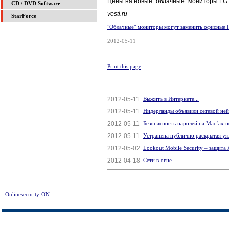
Цены на новые "облачные" мониторы LG п
CD / DVD Software
vesti.ru
StarForce
"Облачные" мониторы могут заменить офисные 
2012-05-11
Print this page
2012-05-11
Выжить в Интернете...
2012-05-11
Нидерланды объявили сетевой нейт
2012-05-11
Безопасность паролей на Mac’ах п
2012-05-11
Устранена публично раскрытая уязв
2012-05-02
Lookout Mobile Security – защита 
2012-04-18
Сети в огне...
Onlinesecurity-ON